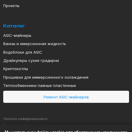
Ванны и имерсионная жидкость
Водоблоки для ASIC
Драйкулеры сухие градирни
Криптокотлы
Прошивки для иммерсионного охлаждения
Теплообменники паяные пластичные
Ремонт ASIC-майнеров
Политика конфиденциальности
Политика обработки персональных данных
ИП Арапов Виктор Викторович
ОГРНИП 316385000082483
ИНН 381801127232
2019-2024 MINECOOL
© Все права защищены