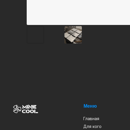
Меню
Кат
Главная
ASI
Для кого
Ван
Новости
Вод
Услуги
Дра
Блог
Кри
ИП Арапов Виктор Викторович
О нас
Про
ОГРНИП 316385000082483
ИНН 381801127232
Проекты
Теп
2019-2024 MINECOOL
© Все права защищены