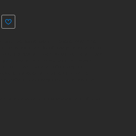
хсторонние водоблоки для переделки Antminer
водяное охлаждение. Водоблоки устанавливаются
 позволяют удалить все 4 основных внетилятора
шум от майнинга, а так же разогнать асик и
а в отопление дома или любого другого
ы можете приобрести готовые автономные
ак же кабинеты и драйкулеры для охлаждения
ается индивидуально в зависимости от объема