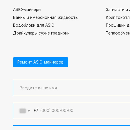
ASIC-майнеры
Запчасти и аксессу
Ванны и имерсионная жидкость
Криптокотлы
Водоблоки для ASIC
Прошивки для имм
Драйкулеры сухие градирни
Теплообменники па
Ремонт ASIC-майнеров
+7