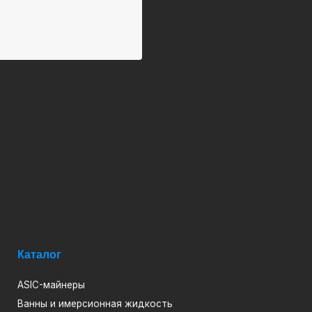
алог
C-майнеры
ны и имерсионная жидкость
облоки для ASIC
йкулеры сухие градирни
птокотлы
шивки для иммерсионного охлаждения
лообменники паяные пластичные