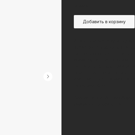
58 000
р.
Добавить в корзину
У нас вы можете купить дву
Bitmain S21Pro 65 чипов на 
на две стороны хеш платы и
асика, существенно снизить 
направить тепло от майнинг
помещения, так же у нас в
криптокотлы для асиков, а т
гидро майнеров.
Скидка на водоблоки обсужд
заказа и способа оплаты.