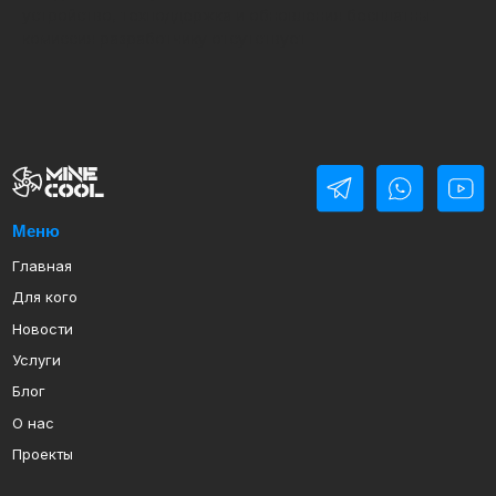
устройство, техподдержка и обновления бесплатны.
комиссия разработчику отсутствует.
Меню
Главная
Для кого
Новости
Услуги
Блог
О нас
Проекты
Каталог
ASIC-майнеры
Ванны и имерсионная жидкость
Водоблоки для ASIC