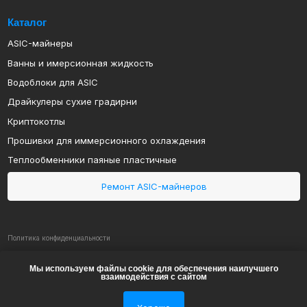
Драйкулеры сухие градирни
Криптокотлы
Прошивки для иммерсионного охлаждения
Теплообменники паяные пластичные
Ремонт ASIC-майнеров
Политика конфиденциальности
Политика обработки персональных данных
ИП Арапов Виктор Викторович
ОГРНИП 316385000082483
ИНН 381801127232
2019-2024 MINECOOL
© Все права защищены
Мы используем файлы cookie для обеспечения наилучшего
взаимодействия с сайтом