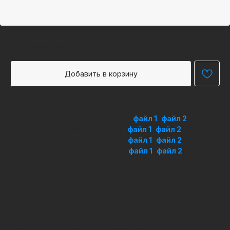
Прошивка Antminer S19 [88 чипов]
Добавить в корзину
Скачать прошивку для:
Antminer S19 - 88 AML NAND v1.2.7 (
файл 1
,
файл 2
)
Antminer S19 - 88 BB NAND v1.2.7 (
файл 1
,
файл 2
)
Antminer S19 - 88 CV NAND v1.2.7 (
файл 1
,
файл 2
)
Antminer S19 - 88 XIL NAND v1.2.7 (
файл 1
,
файл 2
)
Потенциал разгона до 110th/s.
Иммерсионный режим.
Разные режимы работы для увеличения или снижения
производительности асика.
Скидки от 5 лицензий
. Лицензия безлимитная на одно