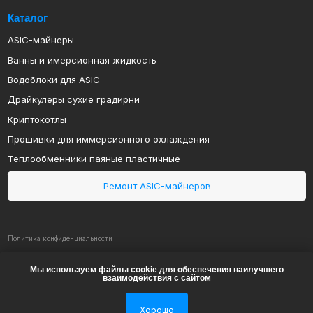
Драйкулеры сухие градирни
Криптокотлы
Прошивки для иммерсионного охлаждения
Теплообменники паяные пластичные
Ремонт ASIC-майнеров
Политика конфиденциальности
Политика обработки персональных данных
ИП Арапов Виктор Викторович
ОГРНИП 316385000082483
ИНН 381801127232
2019-2024 MINECOOL
© Все права защищены
Мы используем файлы cookie для обеспечения наилучшего
взаимодействия с сайтом
Хорошо