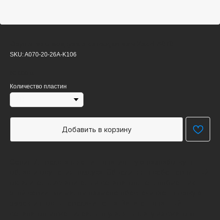
Осушитель воздуха с охлаждением Kaori А070
SKU:
A070-20-26A-K106
60 000
р.
Количество пластин
Добавить в корзину
Серия-А представляет инновационную разработку в
области осушения воздуха. Объединяя в себе первичный
охладитель, испаритель и сепаратор, теплообменник
этой серии при малом размере обеспечивает высокую
эффективность передачи тепла. Запатентованный
сепаратор может идеально удалять влагу из сжатого