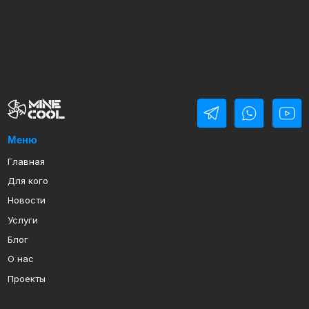
воздуха, что позволяет отказаться от фильтра для
очистки воздуха.
Меню
Главная
Для кого
Новости
Услуги
Блог
О нас
Проекты
Каталог
ASIC-майнеры
Ванны и имерсионная жидкость
Водоблоки для ASIC