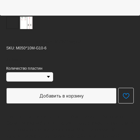
Теплообменник Kaori M050 (медь)
SKU:
M050*10M-G10-6
27 000
р.
Количество пластин
Добавить в корзину
Паяные пластинчатые теплообменники для бассейнов
Серия-М разработана специально для работы в условиях
с высоким содержанием хлора. Модели серии "М"
изготавливаются из нержавеющей стали с высокой