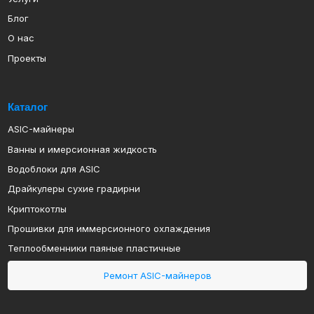
Каталог
ASIC-майнеры
Ванны и имерсионная жидкость
Водоблоки для ASIC
Драйкулеры сухие градирни
Криптокотлы
Прошивки для иммерсионного охлаждения
Теплообменники паяные пластичные
Ремонт ASIC-майнеров
Политика конфиденциальности
Политика обработки персональных данных
ИП Арапов Виктор Викторович
ОГРНИП 316385000082483
ИНН 381801127232
2019-2024 MINECOOL
© Все права защищены