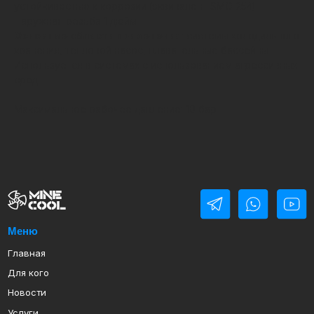
устойчивостью к коррозии (эквивалент SMO 254).
Наружная резьба 1 дюйм.
Основные области применения
: системы холодильного
хранения, тепловой насос, плавательные бассейны.
Используется в системах с использованием агрессивных
сред.
Максимальное рабочее давление: 10 бар.
Меню
Главная
Для кого
Новости
Услуги
Блог
О нас
Проекты