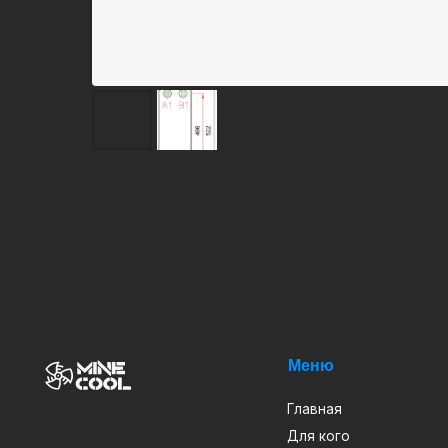
Меню
Кат
Главная
ASI
Для кого
Ван
Новости
Вод
Услуги
Дра
Блог
Кри
ИП Арапов Виктор Викторович
О нас
Про
ОГРНИП 316385000082483
ИНН 381801127232
Проекты
Теп
2019-2024 MINECOOL
© Все права защищены