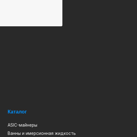
алог
C-майнеры
ны и имерсионная жидкость
облоки для ASIC
йкулеры сухие градирни
птокотлы
шивки для иммерсионного охлаждения
лообменники паяные пластичные