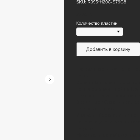
SKU:
R095*H20C-S79G8
35 000
р.
Количество пластин
Добавить в корзину
Паяные пластинчатые тепло
тепла.
Серия «R» специально спрое
теплопередачи в ней на 10% 
Присоединения наружной рез
Основные области примен
тепловые насосы.
В каком оборудовании исп
переохладители, экономайзе
нагрева.
Максимальное рабочее давле