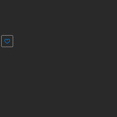
обменники с высокой эффективностью передачи
ктирована для систем с R410A. Характеристики
выше, чем у моделей серии «K».
ьбой 1 или пайкой.
ения:
ОВКВ, системы холодильного хранения,
ользуется:
испарители, конденсаторы,
ры, устройства предварительного охлаждения/
ние: 30/45 бар.