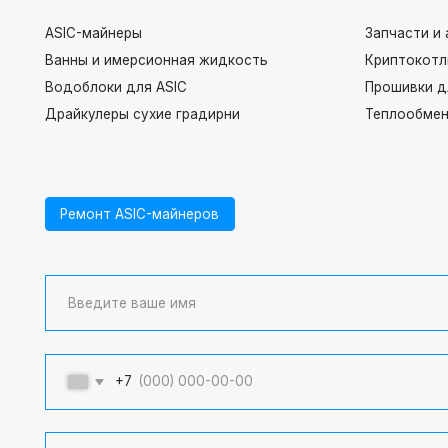
ASIC-майнеры
Запчасти и аксессу
Ванны и имерсионная жидкость
Криптокотлы
Водоблоки для ASIC
Прошивки для имм
Драйкулеры сухие градирни
Теплообменники па
Ремонт ASIC-майнеров
+7