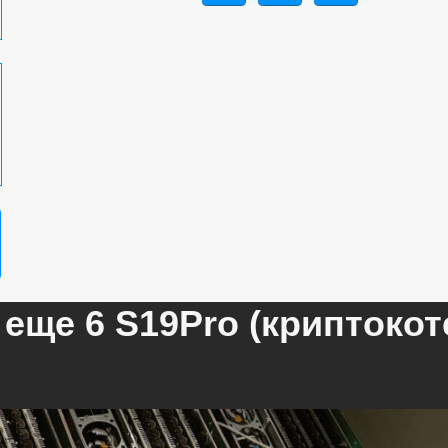
еще 6 S19Pro (криптокот