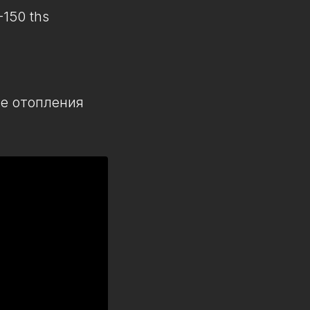
150 ths
е отопления