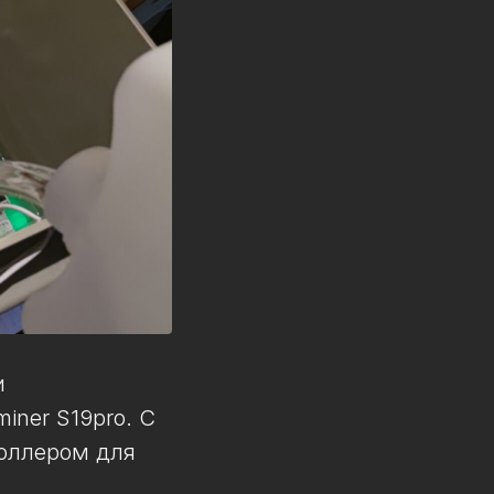
и
iner S19pro. С
оллером для