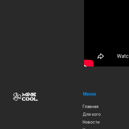
Меню
Кат
Главная
ASI
Для кого
Ван
Новости
Вод
Услуги
Дра
Блог
Кри
ИП Арапов Виктор Викторович
О нас
Про
ОГРНИП 316385000082483
ИНН 381801127232
Проекты
Теп
2019-2024 MINECOOL
© Все права защищены