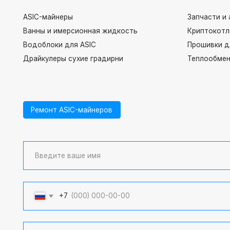
ASIC-майнеры
Запчасти и аксессу
Ванны и имерсионная жидкость
Криптокотлы
Водоблоки для ASIC
Прошивки для имм
Драйкулеры сухие градирни
Теплообменники па
Ремонт ASIC-майнеров
+7