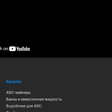
алог
C-майнеры
ны и имерсионная жидкость
облоки для ASIC
йкулеры сухие градирни
птокотлы
шивки для иммерсионного охлаждения
лообменники паяные пластичные