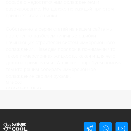
борьба с недостаточным охлаждением и
разочарование. Но далеко не каждый при этом
признает свои ошибки.
Собственно в серии статей на нашем сайте мы
постепенно разберем типичные ошибки
начинающих строителей систем иммерсионного
охлаждения. Наведем порядок в понимании что
такое иммерсионная жидкость, какая и для чего
должна применяться. А так же попробуем помочь
тем кто решим собирать иммерсионное
охлаждение своими руками.
Mine Cool
Меню
2020-04-23 10:47
Главная
Для кого
Новости
Услуги
Блог