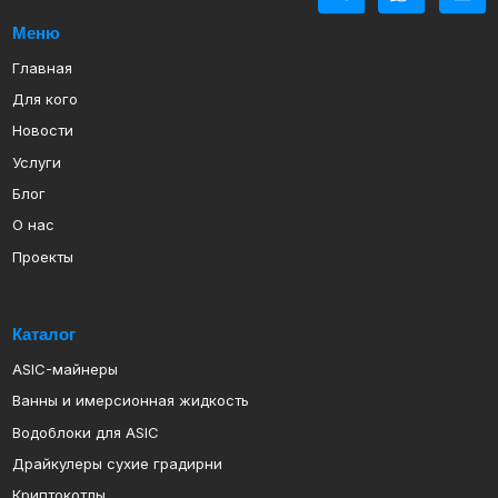
О нас
Проекты
Каталог
ASIC-майнеры
Ванны и имерсионная жидкость
Водоблоки для ASIC
Драйкулеры сухие градирни
Криптокотлы
Прошивки для иммерсионного охлаждения
Теплообменники паяные пластичные
Ремонт ASIC-майнеров
Политика конфиденциальности
Политика обработки персональных данных
ИП Арапов Виктор Викторович
ОГРНИП 316385000082483
ИНН 381801127232