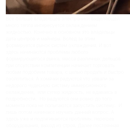
Все больше владельцев электроники выделяющей
много тепла интересуется охлаждением
жидкостью. Конечно в основном это владельцы
дата центров и майнеры. Вслед за этим
формируется рынок систем охлаждения. И вот
здесь начинаются проблемы любого
формирующегося рынка, масса различных дельцов
при отсутствии компетенции начинает торговать
любым подобием товара, с целью продать и быстро
озолотиться. А хомячки радуются что урвали за
недорого чудесную систему иммерсионного
охлаждения, или супер жидкость, не вдаваясь в
подробности. Но радуются они ровно до того
момента пока не попытаются запустить систему. И
лишь потом начинают изучать данный вопрос. А
здесь уже и подтягиваются проблемы, перегрев
оборудования, выход из строя. Далее постоянная