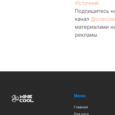
Источник.
Подпишитесь н
канал
@overclo
материалами на
рекламы.
Меню
Кат
Главная
ASI
Для кого
Ван
Новости
Вод
Услуги
Драй
Блог
Кри
ИП Арапов Виктор Викторович
О нас
Про
ОГРНИП 316385000082483
ИНН 381801127232
Проекты
Теп
2019-2024 MINECOOL
© Все права защищены