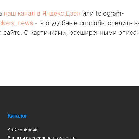
а
наш канал в Яндекс.Дзен
или telegram-
ckers_news
- это удобные способы следить 
 сайте. С картинками, расширенными описа
алог
C-майнеры
ны и имерсионная жидкость
облоки для ASIC
кулеры сухие градирни
птокотлы
шивки для иммерсионного охлаждения
лообменники паяные пластичные