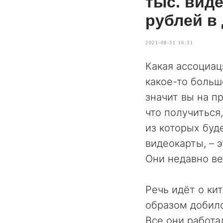
тыс. виде
рублей в
2021-08-31 16:31
Какая ассоциац
какое-то боль
значит вы на п
что получиться
из которых буд
видеокарты, – 
Они недавно ве
Речь идёт о ки
образом добилс
Все они работа