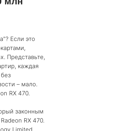
0 млн
а"? Если это
картами,
х. Представьте,
артир, каждая
 без
вости – мало.
on RX 470.
торый законным
 Radeon RX 470.
ogy Limited.