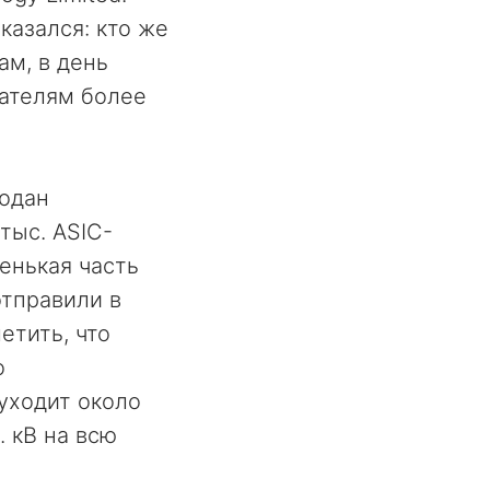
казался: кто же
ам, в день
ателям более
подан
тыс. ASIC-
енькая часть
отправили в
етить, что
о
уходит около
. кВ на всю