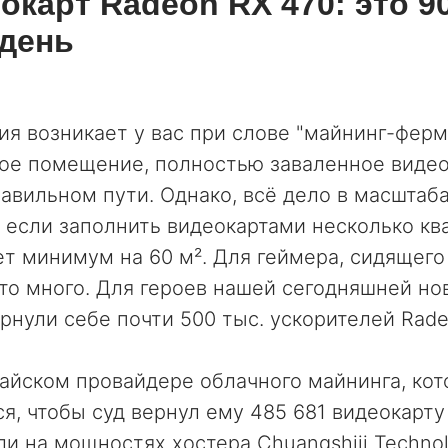
окарт Radeon RX 470: это 9
 день
ия возникает у вас при слове "майнинг-ферм
шое помещение, полностью заваленное видео
равильном пути. Однако, всё дело в масштаба
, если заполнить видеокартами несколько кв
ет минимум на 60 м². Для геймера, сидящего
это много. Для героев нашей сегодняшней но
рнули себе почти 500 тыс. ускорителей Rade
тайском провайдере облачного майнинга, ко
я, чтобы суд вернул ему 485 681 видеокарту
ли на мощностях хостера Chuangshiji Technol