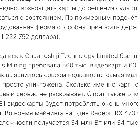
евидно, возвращать карты до решения суда от
ваться с состоянием. По примерным подсчёт
рудованная ферма способна приносить держ
1 222 752 доллара).
гда иск к Chuangshiji Technology Limited был 
s Mining требовала 560 тыс. видеокарт и 60 
ак выяснилось совсем недавно, не самая мал
 просто уничтожена. Сколько именно карт "
говый сервис не раскрывает. Стоит также отм
81 видеокарты будет потреблять очень мног
. Во время майнинга на одну Radeon RX 470 
 сложности получается 34 млн Вт или 34 тыс