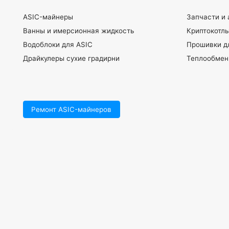
ASIC-майнеры
Запчасти и аксессу
Ванны и имерсионная жидкость
Криптокотлы
Водоблоки для ASIC
Прошивки для имме
Драйкулеры сухие градирни
Теплообменники па
Ремонт ASIC-майнеров