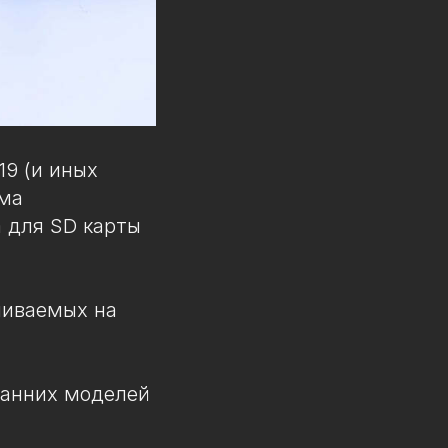
19 (и иных
ема
 для SD карты
ливаемых на
 ранних моделей