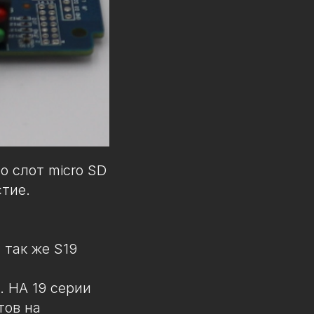
о слот micro SD
тие.
 так же S19
. НА 19 серии
тов на