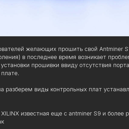
ователей желающих прошить свой Antminer S
оления) в последнее время возникает пробл
установки прошивки ввиду отсутствия порта
 плате.
ла разберем виды контрольных плат устанав
 XILINX известная еще с antminer S9 и более
ак