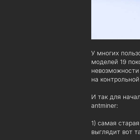
У многих польз
моделей 19 пок
невозможности 
на контрольной
И так для нача
antminer:
1) самая старая
выглядит вот т