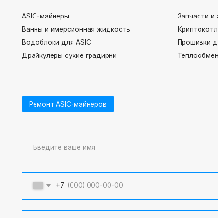
ASIC-майнеры
Запчасти и аксессу
Ванны и имерсионная жидкость
Криптокотлы
Водоблоки для ASIC
Прошивки для имм
Драйкулеры сухие градирни
Теплообменники па
Ремонт ASIC-майнеров
+7