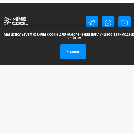
Новости
Услуги
Блог
О нас
Проекты
Мы используем файлы cookie для обеспечения наилучшего взаимодей
с сайтом
Каталог
Хорошо
ASIC-майнеры
Ванны и имерсионная жидкость
Водоблоки для ASIC
Драйкулеры сухие градирни
Криптокотлы
Прошивки для иммерсионного охлаждения
Теплообменники паяные пластичные
Ремонт ASIC-майнеров